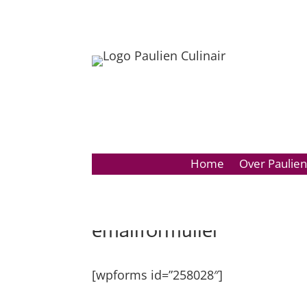
Home
Over Paulien
emailformulier
[wpforms id=”258028″]